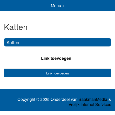
Menu +
Katten
Katten
Link toevoegen
Link toevoegen
Copyright © 2025 Onderdeel van
BaakmanMedia
&
Vrolijk Internet Services